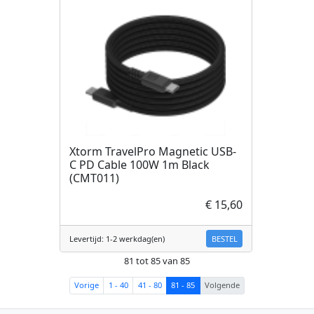
Xtorm TravelPro Magnetic USB-
C PD Cable 100W 1m Black
(CMT011)
€ 15,60
BESTEL
Levertijd: 1-2 werkdag(en)
81 tot 85 van 85
Vorige
1 - 40
41 - 80
81 - 85
Volgende