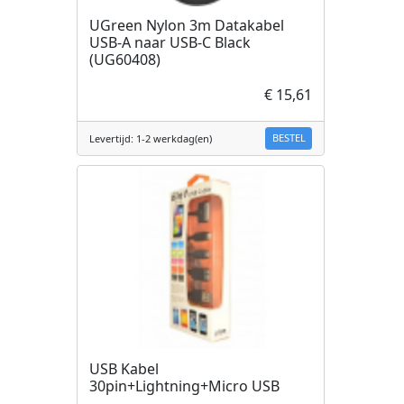
UGreen Nylon 3m Datakabel
USB-A naar USB-C Black
(UG60408)
€ 15,61
BESTEL
Levertijd: 1-2 werkdag(en)
USB Kabel
30pin+Lightning+Micro USB